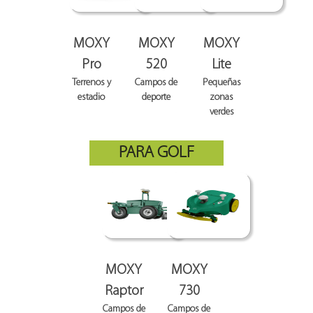
MOXY
MOXY
MOXY
Pro
520
Lite
Terrenos y
Campos de
Pequeñas
estadio
deporte
zonas
verdes
PARA GOLF
MOXY
MOXY
Raptor
730
Campos de
Campos de