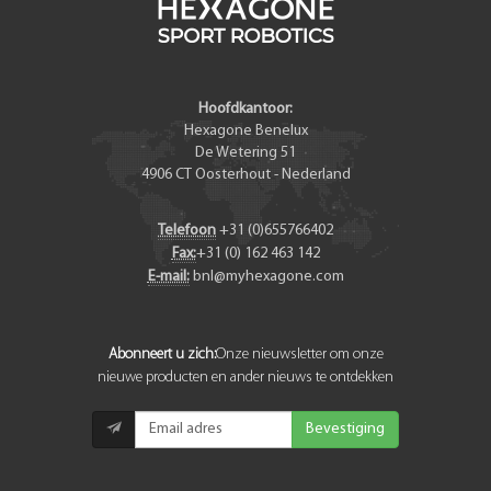
Hoofdkantoor:
Hexagone Benelux
De Wetering 51
4906 CT
Oosterhout
-
Nederland
Telefoon
+31 (0)655766402
Fax:
+31 (0) 162 463 142
E-mail:
bnl@myhexagone.com
Abonneert u zich:
Onze nieuwsletter om onze
nieuwe producten en ander nieuws te ontdekken
Bevestiging