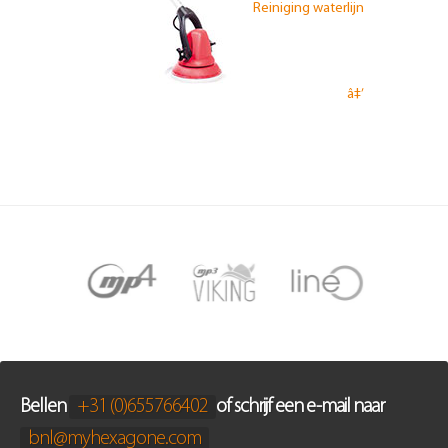
Reiniging waterlijn
â‡’
Bellen
+31 (0)655766402
of schrijf een e-mail naar
bnl@myhexagone.com