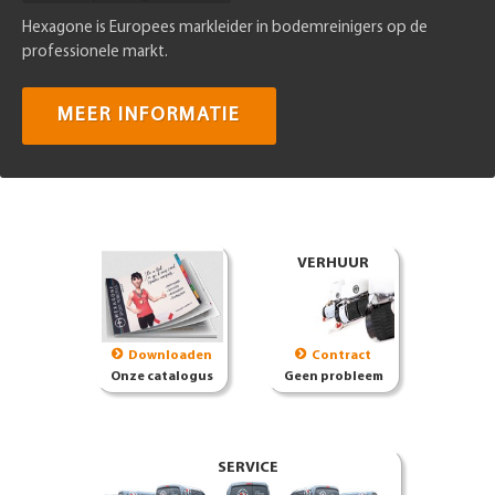
Hexagone is Europees markleider in bodemreinigers op de
professionele markt.
MEER INFORMATIE
VERHUUR
Downloaden
Contract
Onze catalogus
Geen probleem
SERVICE