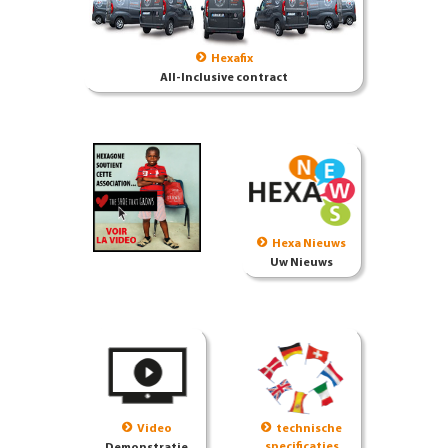
Hexafix
All-Inclusive contract
Hexa Nieuws
Uw Nieuws
Video
technische
specificaties