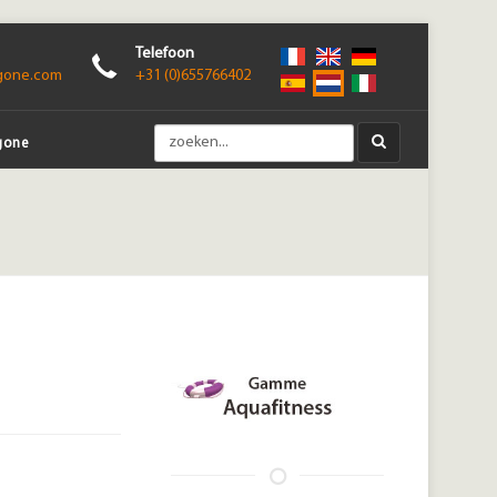
Telefoon
gone.com
+31 (0)655766402
gone