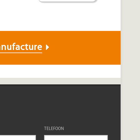
nufacture
TELEFOON