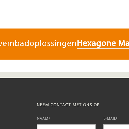
zwembadoplossingen
Hexagone Ma
NEEM CONTACT MET ONS OP
NAAM
E-MAIL
*
*