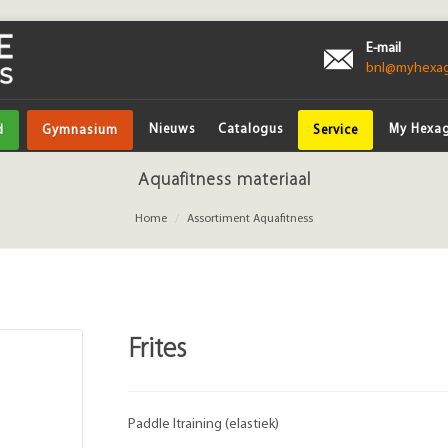
E-mail
bnl@myhexa
Nieuws
Catalogus
My Hexa
d
Gymnasium
Service
Aquafitness materiaal
Home
Assortiment Aquafitness
Frites
Paddle ltraining (elastiek)