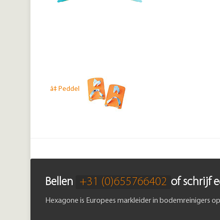
â‡
Peddel
Bellen
+31 (0)655766402
of schrijf 
Hexagone is Europees markleider in bodemreinigers op