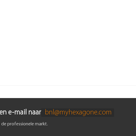
een e-mail naar
bnl@myhexagone.com
 de professionele markt.