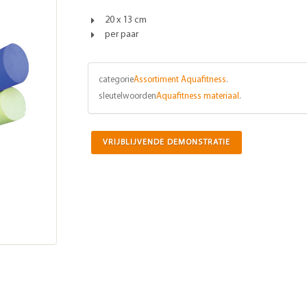
20 x 13 cm
per paar
categorie
Assortiment Aquafitness
.
sleutelwoorden
Aquafitness materiaal
.
VRIJBLIJVENDE DEMONSTRATIE