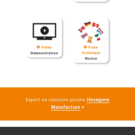
Vidéo
Fiche
Technique
Démonstration
Notice
>
Expert en solutions piscine.
Hexagone
Manufacture